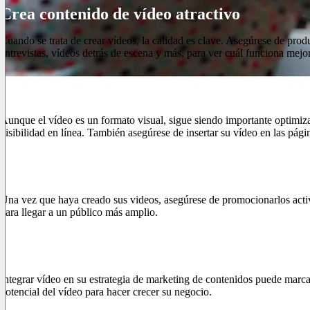
Crea contenido de vídeo atractivo
Cuando se trata de crear vídeos, la calidad es clave. Asegúrese de prod
entrevistas, vídeos detrás de escena y más, para ver cuál funciona mejor
Optimizar para motores de búsqueda
Aunque el vídeo es un formato visual, sigue siendo importante optimizarl
visibilidad en línea. También asegúrese de insertar su vídeo en las pági
Promocione sus vídeos
Una vez que haya creado sus videos, asegúrese de promocionarlos activa
para llegar a un público más amplio.
Conclusiones
Integrar vídeo en su estrategia de marketing de contenidos puede marcar
potencial del vídeo para hacer crecer su negocio.