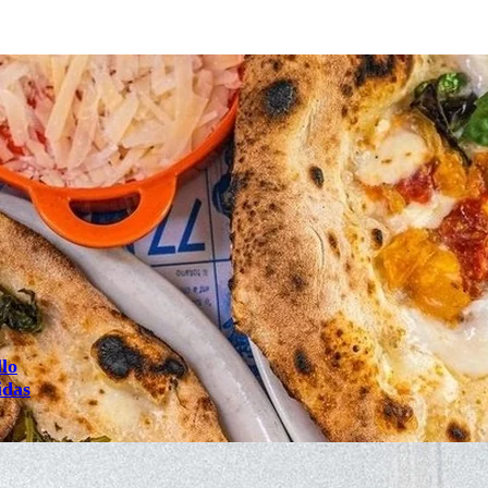
llo
idas