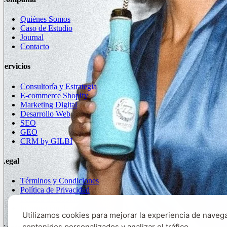
Quiénes Somos
Caso de Estudio
Journal
Contacto
Servicios
Consultoría y Estrategia
E-commerce Shopify
Marketing Digital
Desarrollo Web
SEO
GEO
CRM by GILBI
Legal
Términos y Condiciones
Política de Privacidad
Política de Cookies
Información de la Empresa
Utilizamos cookies para mejorar la experiencia de navega
contenidos personalizados y analizar el tráfico.