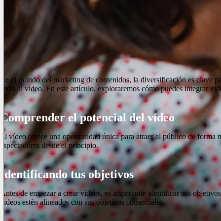
En el mundo del marketing de contenidos, la diversificación es clave par
texto al video. En este artículo, exploraremos cómo puedes integrar víd
Comprender el potencial del vídeo
El vídeo ofrece una oportunidad única para atraer al público de forma 
espectadores desde el principio.
Identificando tus objetivos
Antes de empezar a crear vídeos, es importante identificar sus objetivo
videos estén alineados con sus objetivos comerciales.