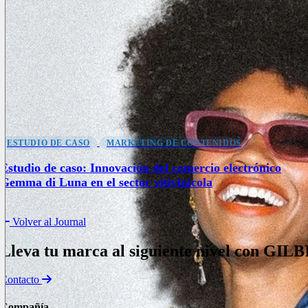
ESTUDIO DE CASO
MARKETING DE CONTENIDOS
Estudio de caso: Innovación del comercio electrónico
Gemma di Luna en el sector vitivinícola
Volver al Journal
Lleva tu marca al siguiente nivel con
GILB
Contacto
Compañía