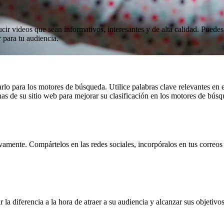
ucir videos que sean informativos, interesantes y de alta calidad. Puede
 para tu audiencia.
o para los motores de búsqueda. Utilice palabras clave relevantes en el 
nas de su sitio web para mejorar su clasificación en los motores de búsq
mente. Compártelos en las redes sociales, incorpóralos en tus correos 
 la diferencia a la hora de atraer a su audiencia y alcanzar sus objetiv