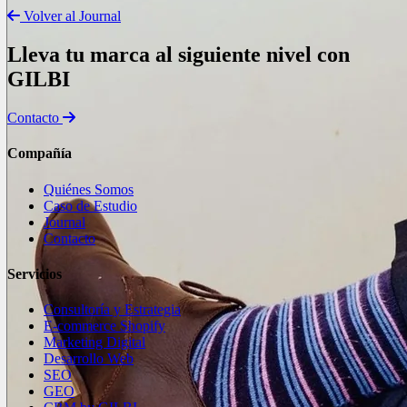
Volver al Journal
Lleva tu marca al siguiente nivel con
GILBI
Contacto
Compañía
Quiénes Somos
Caso de Estudio
Journal
Contacto
Servicios
Consultoría y Estrategia
E-commerce Shopify
Marketing Digital
Desarrollo Web
SEO
GEO