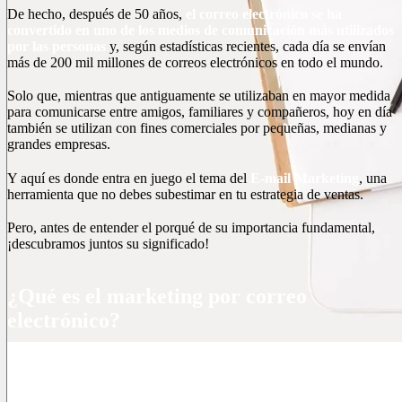
De hecho, después de 50 años,
el correo electrónico se ha
convertido en uno de los medios de comunicación más utilizados
por las personas
y, según estadísticas recientes, cada día se envían
más de 200 mil millones de correos electrónicos en todo el mundo.
Solo que, mientras que antiguamente se utilizaban en mayor medida
para comunicarse entre amigos, familiares y compañeros, hoy en día
también se utilizan con fines comerciales por pequeñas, medianas y
grandes empresas.
Y aquí es donde entra en juego el tema del
E-mail Marketing
, una
herramienta que no debes subestimar en tu estrategia de ventas.
Pero, antes de entender el porqué de su importancia fundamental,
¡descubramos juntos su significado!
¿Qué es el marketing por correo
electrónico?
El E-mail Marketing es un tipo de Marketing directo, personal
y no invasivo que utiliza el correo electrónico para dirigirse y
comunicarse con sus compradores.