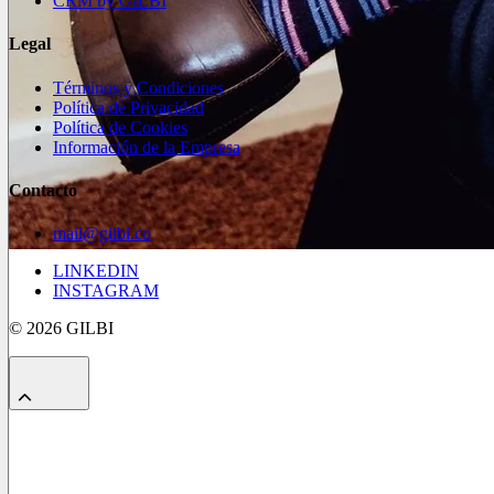
CRM by GILBI
Legal
Términos y Condiciones
Política de Privacidad
Política de Cookies
Información de la Empresa
Contacto
mail@gilbi.co
LINKEDIN
INSTAGRAM
© 2026 GILBI