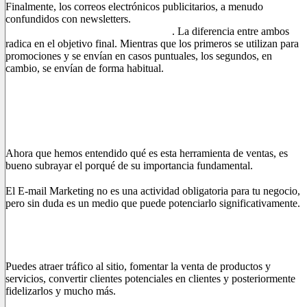
Finalmente, los correos electrónicos publicitarios, a menudo
confundidos con newsletters.
Los DEM se utilizan para
promocionar un producto o servicio
. La diferencia entre ambos
radica en el objetivo final. Mientras que los primeros se utilizan para
promociones y se envían en casos puntuales, los segundos, en
cambio, se envían de forma habitual.
Pero ¿es realmente fundamental utilizar
el e-mail marketing?
Ahora que hemos entendido qué es esta herramienta de ventas, es
bueno subrayar el porqué de su importancia fundamental.
El E-mail Marketing no es una actividad obligatoria para tu negocio,
pero sin duda es un medio que puede potenciarlo significativamente.
Es directo, personal, no invasivo, económico y permite ayudar a
conseguir determinados objetivos de la empresa.
Puedes atraer tráfico al sitio, fomentar la venta de productos y
servicios, convertir clientes potenciales en clientes y posteriormente
fidelizarlos y mucho más.