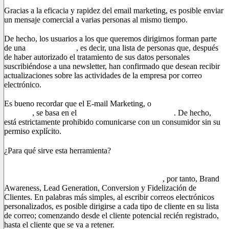
Gracias a la eficacia y rapidez del email marketing, es posible enviar
un mensaje comercial a varias personas al mismo tiempo.
De hecho, los usuarios a los que queremos dirigirnos forman parte
de una
lista de correo
, es decir, una lista de personas que, después
de haber autorizado el tratamiento de sus datos personales
suscribiéndose a una newsletter, han confirmado que desean recibir
actualizaciones sobre las actividades de la empresa por correo
electrónico.
Es bueno recordar que el E-mail Marketing, o
Marketing de
Permiso
, se basa en el
principio de consentimiento
. De hecho,
está estrictamente prohibido comunicarse con un consumidor sin su
permiso explícito.
¿Para qué sirve esta herramienta?
Los objetivos del Email Marketing son los mismos que los que
se encuentran en un embudo de ventas clásico
, por tanto, Brand
Awareness, Lead Generation, Conversion y Fidelización de
Clientes. En palabras más simples, al escribir correos electrónicos
personalizados, es posible dirigirse a cada tipo de cliente en su lista
de correo; comenzando desde el cliente potencial recién registrado,
hasta el cliente que se va a retener.