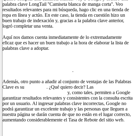
palabra clave LongTail ''Camiseta blanca de manga corta''. Veo
resultados relevantes para mi búsqueda, hago clic en una tienda de
ropa en línea y actúo. En este caso, la tienda en cuestión hizo un
buen trabajo de indexación y, gracias a la palabra clave anterior,
logró completar una venta.
Aquí nos damos cuenta inmediatamente de lo extremadamente
eficaz que es hacer un buen trabajo a la hora de elaborar la lista de
palabras clave a adoptar.
Es gracias a ellos que podemos conseguir nuestros objetivos de
marketing y aparecer entre las primeras posiciones en los
resultados de búsqueda de Google
.
Además, otro punto a añadir al conjunto de ventajas de las Palabras
Clave es su
relevancia
. ¿Qué quiero decir? Las
palabras clave son
la base del contenido de su sitio
y, como tales, permiten a Google
garantizar resultados relevantes y consistentes con la consulta escrita
por un usuario. Al ingresar palabras clave incorrectas, Google no
podrá garantizar un excelente trabajo y las personas que lleguen a
nuestra página se darán cuenta de que no están en el lugar correcto,
aumentando considerablemente el Tasa de Rebote del sitio web.
Las palabras clave son, por tanto, útiles porque ayudan a