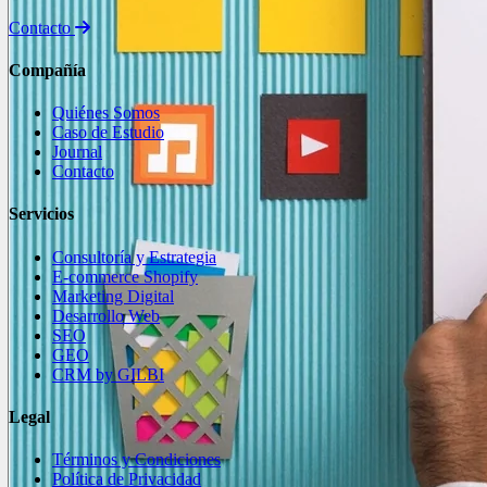
Contacto
Compañía
Quiénes Somos
Caso de Estudio
Journal
Contacto
Servicios
Consultoría y Estrategia
E-commerce Shopify
Marketing Digital
Desarrollo Web
SEO
GEO
CRM by GILBI
Legal
Términos y Condiciones
Política de Privacidad