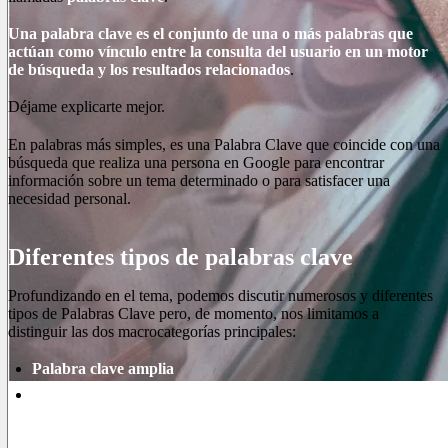
Una palabra clave es el conjunto de una o más palabras que
actúan como vínculo entre la consulta del usuario en un motor
de búsqueda y los resultados relacionados
.
Déjame explicarte mejor.
En palabras más simples, es una Palabra Clave que coincide con una
búsqueda que realiza una persona en Google para encontrar
información sobre un tema determinado o para satisfacer una
necesidad personal.
Diferentes tipos de palabras clave
Profundizando en el tema, podemos discutir numerosos y diferentes
tipos de Palabras Clave pero, de momento, nos limitamos a
distinguir las dos macrocategorías principales:
Palabra clave amplia
Palabra clave de cola larga
Las palabras clave amplias, o palabras clave genéricas, se
componen de una palabra (o una frase corta) con un significado