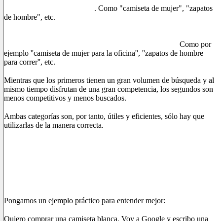
puramente vago y genérico
. Como "camiseta de mujer", "zapatos
de hombre", etc.
Las palabras clave LongTail se caracterizan por 4 o más
palabras con un significado más preciso y específico.
Como por
ejemplo ''camiseta de mujer para la oficina'', ''zapatos de hombre
para correr'', etc.
Mientras que los primeros tienen un gran volumen de búsqueda y al
mismo tiempo disfrutan de una gran competencia, los segundos son
menos competitivos y menos buscados.
Ambas categorías son, por tanto, útiles y eficientes, sólo hay que
utilizarlas de la manera correcta.
¿Por qué son fundamentales?
No se deben subestimar las palabras clave, ya que juegan un
papel muy importante desde una perspectiva SEO.
Pongamos un ejemplo práctico para entender mejor:
Quiero comprar una camiseta blanca. Voy a Google y escribo una