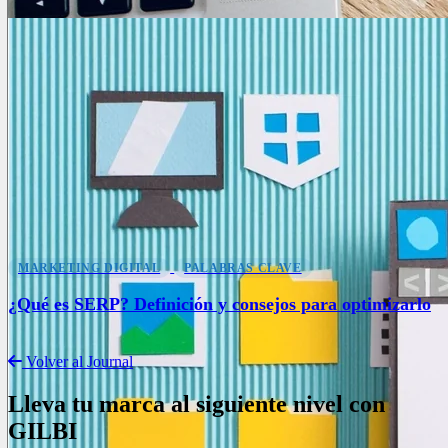
MARKETING DIGITAL
PALABRAS CLAVE
¿Qué es SERP? Definición y consejos para optimizarlo
Volver al Journal
Lleva tu marca al siguiente nivel con
GILBI