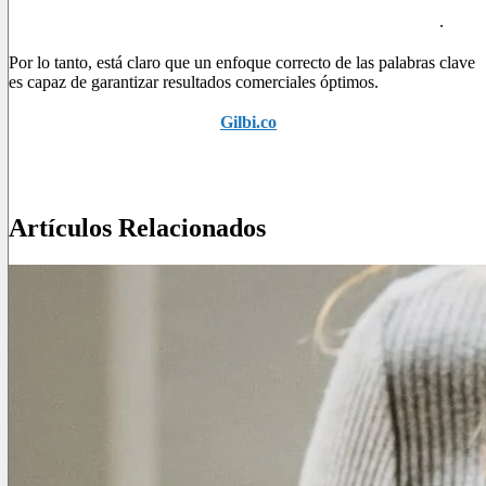
nuestros clientes potenciales (y a los motores de búsqueda) a
comprender el contexto de nuestra página y sus contenidos
.
Por lo tanto, está claro que un enfoque correcto de las palabras clave
es capaz de garantizar resultados comerciales óptimos.
Si necesita más información,
Gilbi.co
está a su disposición y le
ayudará a encontrar la solución adecuada para usted y su sitio.
No dude en contactarnos. ¡Te estamos esperando!
Artículos Relacionados