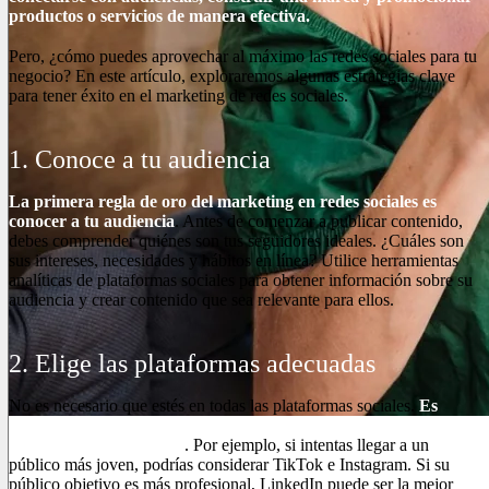
productos o servicios de manera efectiva.
Pero, ¿cómo puedes aprovechar al máximo las redes sociales para tu
negocio? En este artículo, exploraremos algunas estrategias clave
para tener éxito en el marketing de redes sociales.
1. Conoce a tu audiencia
La primera regla de oro del marketing en redes sociales es
conocer a tu audiencia
. Antes de comenzar a publicar contenido,
debes comprender quiénes son tus seguidores ideales. ¿Cuáles son
sus intereses, necesidades y hábitos en línea? Utilice herramientas
analíticas de plataformas sociales para obtener información sobre su
audiencia y crear contenido que sea relevante para ellos.
2. Elige las plataformas adecuadas
No es necesario que estés en todas las plataformas sociales.
Es
importante centrarse en los que son más relevantes para su
industria y su audiencia
. Por ejemplo, si intentas llegar a un
público más joven, podrías considerar TikTok e Instagram. Si su
público objetivo es más profesional, LinkedIn puede ser la mejor