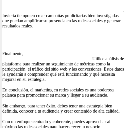
Las plataformas sociales ofrecen potentes herramientas
publicitarias
que le permiten llegar a un público muy específico
.
Invierta tiempo en crear campañas publicitarias bien investigadas
que puedan amplificar su presencia en las redes sociales y generar
resultados reales.
6. Medir resultados
Finalmente,
asegúrate de monitorear y medir los resultados de
tus actividades de marketing en redes sociales
. Utilice análisis de
plataforma para realizar un seguimiento de métricas como la
participación, el tráfico del sitio web y las conversiones. Estos datos
le ayudarán a comprender qué está funcionando y qué necesita
mejorar en su estrategia.
En conclusión, el marketing en redes sociales es una poderosa
palanca para promocionar su marca y llegar a su audiencia.
Sin embargo, para tener éxito, debes tener una estrategia bien
definida, conocer a tu audiencia y crear contenido de alta calidad.
Con un enfoque centrado y coherente, puedes aprovechar al
máximo las redes sociales para hacer crecer tu negocio.