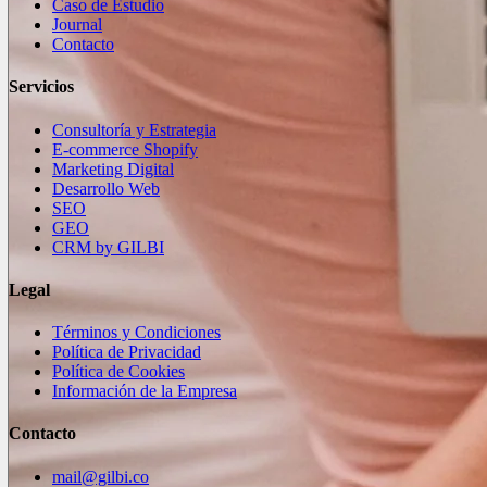
Caso de Estudio
Journal
Contacto
Servicios
Consultoría y Estrategia
E-commerce Shopify
Marketing Digital
Desarrollo Web
SEO
GEO
CRM by GILBI
Legal
Términos y Condiciones
Política de Privacidad
Política de Cookies
Información de la Empresa
Contacto
mail@gilbi.co