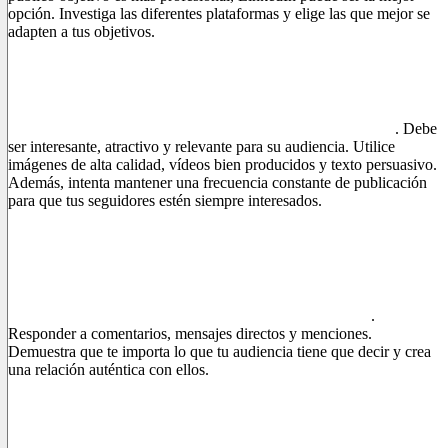
opción. Investiga las diferentes plataformas y elige las que mejor se
adapten a tus objetivos.
3. Crea contenido de calidad
El contenido es el corazón del marketing en redes sociales
. Debe
ser interesante, atractivo y relevante para su audiencia. Utilice
imágenes de alta calidad, vídeos bien producidos y texto persuasivo.
Además, intenta mantener una frecuencia constante de publicación
para que tus seguidores estén siempre interesados.
4. Interactúa con tu audiencia
El marketing en redes sociales no se trata sólo de publicar
contenidos, sino también de interactuar con el público
.
Responder a comentarios, mensajes directos y menciones.
Demuestra que te importa lo que tu audiencia tiene que decir y crea
una relación auténtica con ellos.
5. Utilice publicidad dirigida