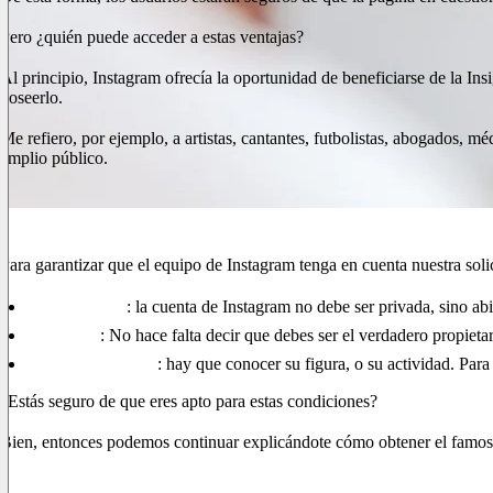
Pero ¿quién puede acceder a estas ventajas?
Al principio, Instagram ofrecía la oportunidad de beneficiarse de la I
poseerlo.
Me refiero, por ejemplo, a artistas, cantantes, futbolistas, abogados, m
amplio público.
¿Pero cuáles son los requisitos para obtener
Para garantizar que el equipo de Instagram tenga en cuenta nuestra solic
Perfil público
: la cuenta de Instagram no debe ser privada, sino abi
Perfil real
: No hace falta decir que debes ser el verdadero propietar
Carácter popular
: hay que conocer su figura, o su actividad. Para 
¿Estás seguro de que eres apto para estas condiciones?
Bien, entonces podemos continuar explicándote cómo obtener el famo