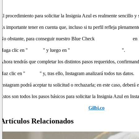
¿Cómo conseguir el Cheque Azul?
El procedimiento para solicitar la Insignia Azul es realmente sencillo y 
Es importante tener en cuenta que, incluso si tu perfil refleja plenament
No obstante, para conseguir nuestro Blue Check
accede a tu perfil
en 
Haga clic en ''
Cuenta
'' y luego en ''
Solicitar una verificación
''.
Ahora tendrás que completar los distintos pasos requeridos, confirmand
Haz clic en ''
Enviar
'' y, tras ello, Instagram analizará todos tus datos.
Instagram podrá aceptar tu solicitud o rechazarla; en este caso, deberá es
Estos son todos los pasos básicos para solicitar la Insignia Azul en Ins
Si aún tienes dudas, contacta al equipo de
Gilbi.co
. ¡Estaremos en
Artículos Relacionados