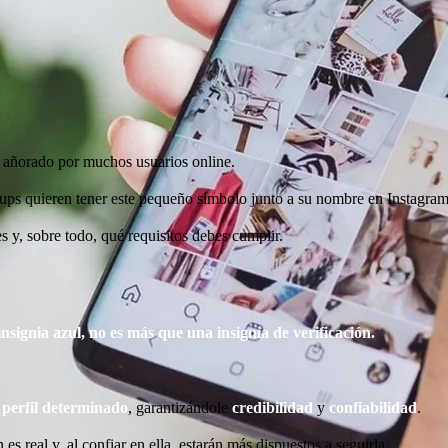
, añorado por muchos usuarios online.
tups quieren tener este pequeño símbolo junto a su nombre en Instagram
 y, sobre todo, qué requisitos debes cumplir.
signia azul, no es más que una insignia de verificación.
 perfil determinado
, garantizándole
credibilidad
y
confiabilidad
.
es real y, al confiar en ella, estarán más dispuestos a seguirla.