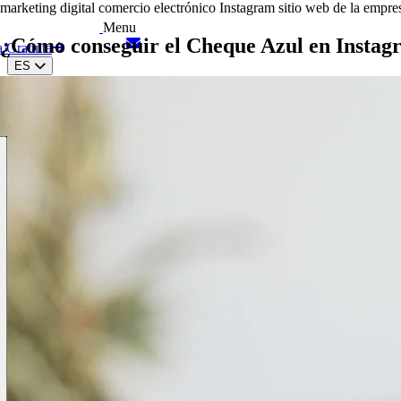
marketing digital
comercio electrónico
Instagram
sitio web de la empre
Menu
¿Cómo conseguir el Cheque Azul en Insta
a Gratuita
ES
IT
EN