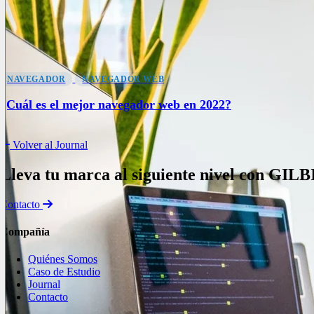
NAVEGADOR
NAVEGADOR WEB
¿Cuál es el mejor navegador web en 2022?
Volver al Journal
Lleva tu marca al siguiente nivel con
GILB
Contacto
Compañía
Quiénes Somos
Caso de Estudio
Journal
Contacto