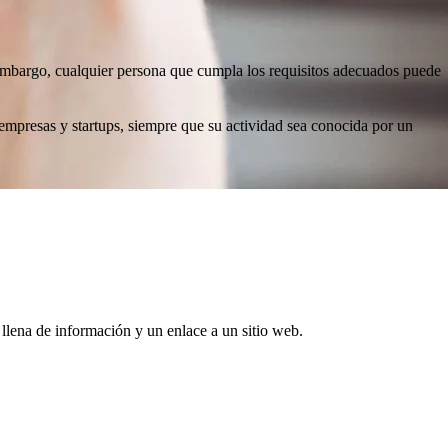
n embargo, cualquier persona que cumpla los requisitos adecuados puede
a empresas y startups, siempre que su actividad sea conocida por un
té llena de información y un enlace a un sitio web.