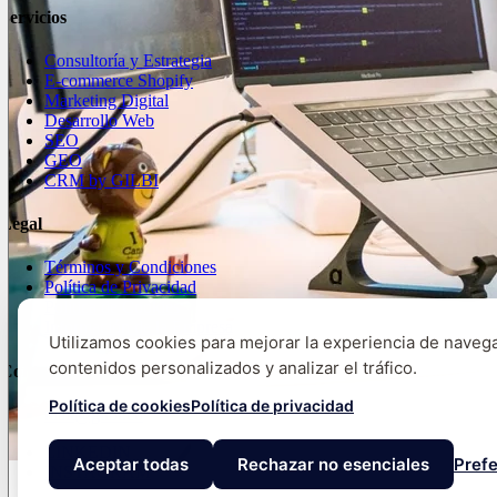
Servicios
Consultoría y Estrategia
E-commerce Shopify
Marketing Digital
Desarrollo Web
SEO
GEO
CRM by GILBI
Legal
Términos y Condiciones
Política de Privacidad
Política de Cookies
Información de la Empresa
Utilizamos cookies para mejorar la experiencia de navega
contenidos personalizados y analizar el tráfico.
Contacto
Política de cookies
Política de privacidad
mail@gilbi.co
LINKEDIN
Aceptar todas
Rechazar no esenciales
Pref
INSTAGRAM