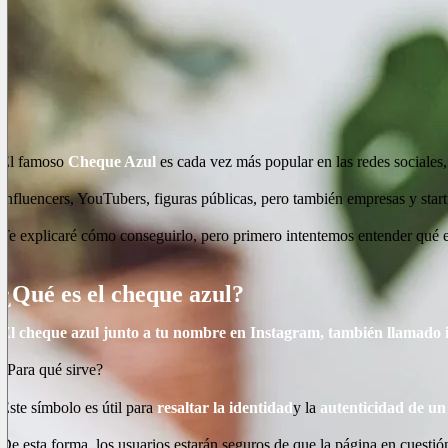
El famoso
Cheque Azul
es cada vez más popular en las redes sociales
Influencers, YouTubers, figuras públicas, pero también empresas y star
Te explicaré cómo conseguirlo, pero primero intentemos entender qué es
¿Qué es el cheque azul?
El cheque azul junto a tu nombre en Instagram, también llamado in
¿Para qué sirve?
Este símbolo es útil para
resaltar la identidad
y la
autenticidad de un
De esta forma, los usuarios estarán seguros de que la página en cuestión 