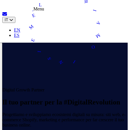
R
L
Menu
I
E
IT
A
M
EN
M
ES
E
O
I
S
N
I
Digital Growth Partner
Il tuo
partner
per la
#DigitalRevolution
Progettiamo e sviluppiamo ecosistemi digitali su misura: siti web, e-
commerce Shopify, marketing e performance per far crescere il tuo
business online.