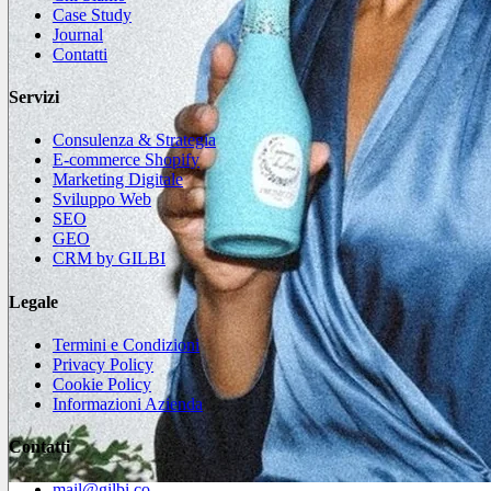
Case Study
Journal
Contatti
Servizi
Consulenza & Strategia
E-commerce Shopify
Marketing Digitale
Sviluppo Web
SEO
GEO
CRM by GILBI
Legale
Termini e Condizioni
Privacy Policy
Cookie Policy
Informazioni Azienda
Contatti
mail@gilbi.co