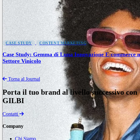
CASE STUDY
CONTENT MARKETING
Case Study: Gemma di Luna Innovazione E-commerce n
Settore Vinicolo
Torna al Journal
Porta il tuo brand al livello successivo con
GILBI
Contatti
Company
Chi Siamo