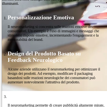
illuminanti.
Personalizzazione Emotiva
Il neuromarketing si concentra sulle reazioni emotive dei
consumatori. Un esempio è l'uso di immagini e messaggi che
stimolano risposte emotive, incrementando l'engagement e la
memorabilità del brand.
Design del Prodotto Basato su
Feedback Neurologico
Alcune aziende utilizzano il neuromarketing per ottimizzare il
design dei prodotti. Ad esempio, modificare il packaging
basandosi sulle reazioni neurologiche dei consumatori può
aumentare notevolmente l'attrattiva del prodotto.
Pubblicità Mirata
Il neuromarketing permette di creare pubblicità altamente mirate,