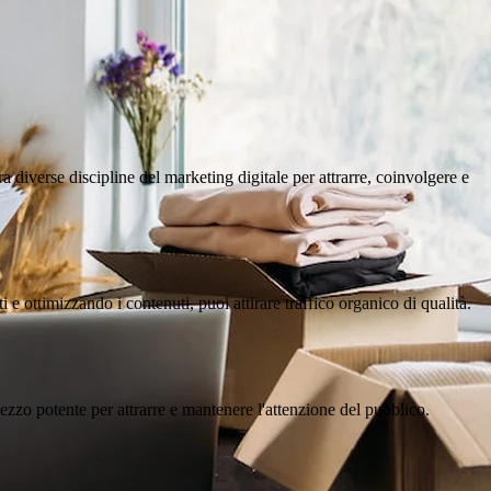
 diverse discipline del marketing digitale per attrarre, coinvolgere e
 e ottimizzando i contenuti, puoi attirare traffico organico di qualità.
mezzo potente per attrarre e mantenere l'attenzione del pubblico.