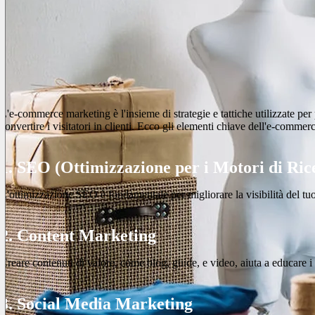
L'e-commerce marketing è l'insieme di strategie e tattiche utilizzate per
convertire i visitatori in clienti. Ecco gli elementi chiave dell'e-comme
1. SEO (Ottimizzazione per i Motori di Ric
L'ottimizzazione SEO è fondamentale per migliorare la visibilità del tuo si
2. Content Marketing
Creare contenuti di valore, come blog, guide, e video, aiuta a educare i 
3. Social Media Marketing