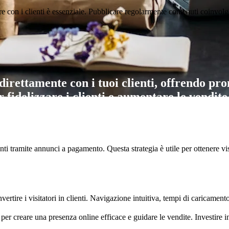
re con i clienti è essenziale. Pubblicare regolarmente contenuti coinvolge
irettamente con i tuoi clienti, offrendo pr
 fidelizzare i clienti e aumentare le vendite
ramite annunci a pagamento. Questa strategia è utile per ottenere visib
ertire i visitatori in clienti. Navigazione intuitiva, tempi di caricamen
 creare una presenza online efficace e guidare le vendite. Investire in 