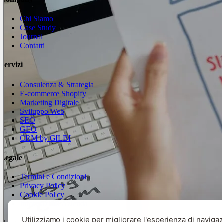
Chi Siamo
Case Study
Journal
Contatti
Servizi
Consulenza & Strategia
E-commerce Shopify
Marketing Digitale
Sviluppo Web
SEO
GEO
CRM by GILBI
Legale
Termini e Condizioni
Privacy Policy
Cookie Policy
Informazioni Azienda
Utilizziamo i cookie per migliorare l'esperienza di navigaz