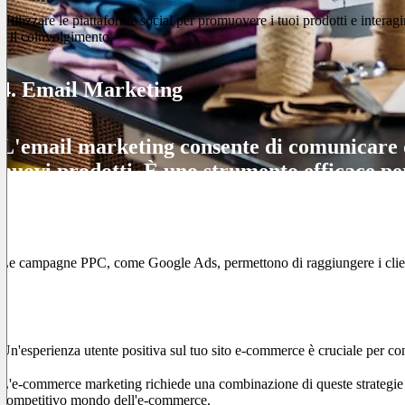
Utilizzare le piattaforme social per promuovere i tuoi prodotti e interagi
e il coinvolgimento.
4. Email Marketing
L'email marketing consente di comunicare d
nuovi prodotti. È uno strumento efficace per
5. Pay-Per-Click (PPC)
Le campagne PPC, come Google Ads, permettono di raggiungere i clienti t
6. User Experience (UX)
Un'esperienza utente positiva sul tuo sito e-commerce è cruciale per conv
L'e-commerce marketing richiede una combinazione di queste strategie per
competitivo mondo dell'e-commerce.