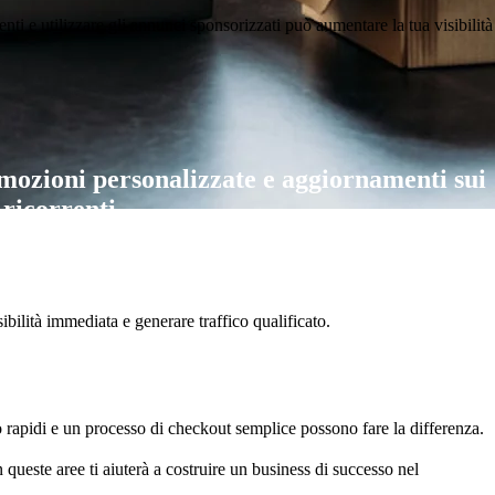
nti e utilizzare gli annunci sponsorizzati può aumentare la tua visibilità
omozioni personalizzate e aggiornamenti sui
 ricorrenti.
ilità immediata e generare traffico qualificato.
to rapidi e un processo di checkout semplice possono fare la differenza.
queste aree ti aiuterà a costruire un business di successo nel