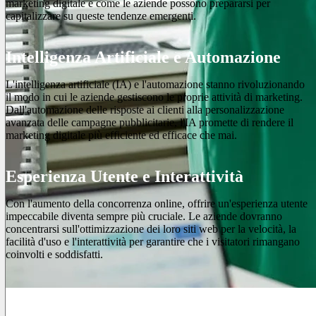
marketing digitale e come le aziende possono prepararsi per
capitalizzare su queste tendenze emergenti.
Intelligenza Artificiale e Automazione
L'intelligenza artificiale (IA) e l'automazione stanno rivoluzionando
il modo in cui le aziende gestiscono le proprie attività di marketing.
Dall'automazione delle risposte ai clienti alla personalizzazione
avanzata delle campagne pubblicitarie, l'IA promette di rendere il
marketing digitale più efficiente ed efficace che mai.
Esperienza Utente e Interattività
Con l'aumento della concorrenza online, offrire un'esperienza utente
impeccabile diventa sempre più cruciale. Le aziende dovranno
concentrarsi sull'ottimizzazione dei loro siti web per la velocità, la
facilità d'uso e l'interattività per garantire che i visitatori rimangano
coinvolti e soddisfatti.
Contenuto Video e Live Streaming