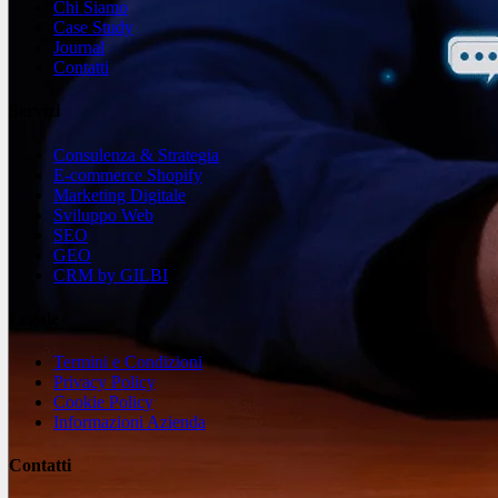
Chi Siamo
Case Study
Journal
Contatti
Servizi
Consulenza & Strategia
E-commerce Shopify
Marketing Digitale
Sviluppo Web
SEO
GEO
CRM by GILBI
Legale
Termini e Condizioni
Privacy Policy
Cookie Policy
Informazioni Azienda
Contatti