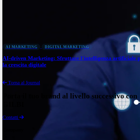
AI MARKETING
DIGITAL MARKETING
AI-driven Marketing: Sfruttare l'intelligenza artificiale 
la crescita digitale
Torna al Journal
Porta il tuo brand al livello successivo con
GILBI
Contatti
Company