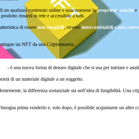
di un qualsiasi contenuto online e assicurarsene la
proprietà
,
unicità
e
odotto rimarrà in rete e accessibile a tutti.
tteristica di essere
non fungibili
, ovvero
intercambiabili
e non conver
addistingue un NFT da una Criptomoneta.
ency
- è una nuova forma di denaro digitale che si usa per tutelare e anal
rietà di un materiale digitale a un soggetto.
dentemente, la differenza sostanziale sta nell’idea di fungibilità. Una
 bisogna prima venderlo e, solo dopo, è possibile acquistarne un altro con