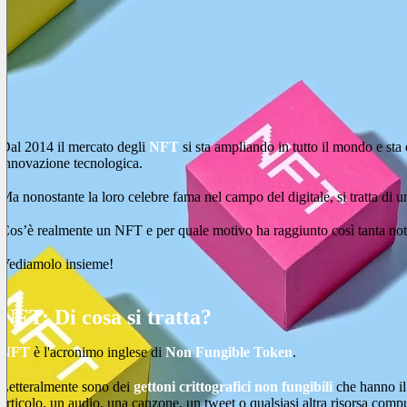
Dal 2014 il mercato degli
NFT
si sta ampliando in tutto il mondo e st
innovazione tecnologica.
Ma nonostante la loro celebre fama nel campo del digitale, si tratta di 
Cos’è realmente un NFT e per quale motivo ha raggiunto così tanta not
Vediamolo insieme!
NFT: Di cosa si tratta?
NFT
è l'acronimo inglese di
Non Fungible Token
.
Letteralmente sono dei
gettoni crittografici non fungibili
che hanno il
articolo, un audio, una canzone, un tweet o qualsiasi altra risorsa compu