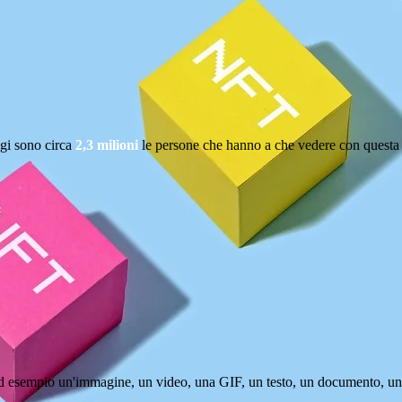
ggi sono circa
2,3 milioni
le persone che hanno a che vedere con questa
 ad esempio un'immagine, un video, una GIF, un testo, un documento, un