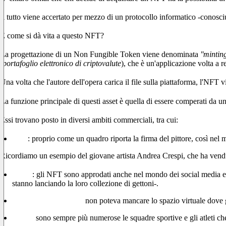
Il tutto viene accertato per mezzo di un protocollo informatico -conos
E come si dà vita a questo NFT?
La progettazione di un Non Fungible Token viene denominata
''minting
(
portafoglio elettronico di criptovalute
), che è un'applicazione volta a re
Una volta che l'autore dell'opera carica il file sulla piattaforma, l'NFT v
La funzione principale di questi asset è quella di essere comperati da un
Essi trovano posto in diversi ambiti commerciali, tra cui:
Arte
: proprio come un quadro riporta la firma del pittore, così nel
Ricordiamo un esempio del giovane artista Andrea Crespi, che ha venduto 
Social
: gli NFT sono approdati anche nel mondo dei social media e, i
stanno lanciando la loro collezione di gettoni-.
Metaverso e gaming:
non poteva mancare lo spazio virtuale dove gl
Sport:
sono sempre più numerose le squadre sportive e gli atleti c