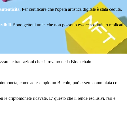
autenticità
. Per certificare che l'opera artistica digitale è stata ceduta,
tibili
. Sono gettoni unici che non possono essere sostituiti o replicati
izzare le transazioni che si trovano nella Blockchain.
 criptomoneta, come ad esempio un Bitcoin, può essere commutata con
 le criptomonete ricavate. E’ questo che li rende esclusivi, rari e