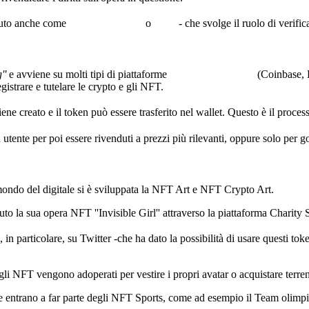
ciuto anche come
Smart Contract
o
Asset
- che svolge il ruolo di verific
''
e avviene su molti tipi di piattaforme
Marketplace NFT
(Coinbase, 
gistrare e tutelare le crypto e gli NFT.
iene creato e il token può essere trasferito nel wallet. Questo è il process
 utente per poi essere rivenduti a prezzi più rilevanti, oppure solo per g
 mondo del digitale si è sviluppata la NFT Art e NFT Crypto Art.
la sua opera NFT ''Invisible Girl'' attraverso la piattaforma Charity Sta
n particolare, su Twitter -che ha dato la possibilità di usare questi to
i NFT vengono adoperati per vestire i propri avatar o acquistare terreni
he entrano a far parte degli NFT Sports, come ad esempio il Team olimp