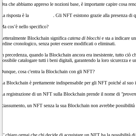
Ora che abbiamo appreso le nozioni base, è importante capire cosa rend
La risposta è la
Blockchain
. Gli NFT esistono grazie alla presenza di 
Ma cos’è nello specifico?
Letteralmente Blockchain significa
catena di blocchi
e sta a indicare un
ordine cronologico, senza poter essere modificati o eliminati.
In precedenza, quando la Blockchain ancora era inesistente, tutto ciò ch
possibile catalogare tutti i beni digitali, garantendo la loro sicurezza e un
Dunque, cosa c'entra la Blockchain con gli NFT?
La Blockchain è prettamente indispensabile per gli NFT poiché al suo inte
La registrazione di un NFT sulla Blockchain prende il nome di
''proven
Riassumento, un NFT senza la sua Blockchain non avrebbe possibilità d
Ma quindi…come funzionano gli NFT e a cos
E’ chiaro ormai che chi decide di acquistare un NFT ha la possibilità di r