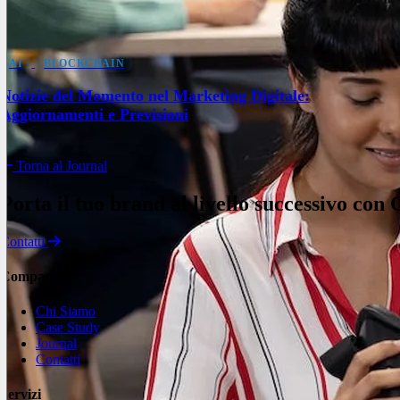
AI
BLOCKCHAIN
Notizie del Momento nel Marketing Digitale:
Aggiornamenti e Previsioni
Torna al Journal
Porta il tuo brand al livello successivo con
Contatti
Company
Chi Siamo
Case Study
Journal
Contatti
Servizi