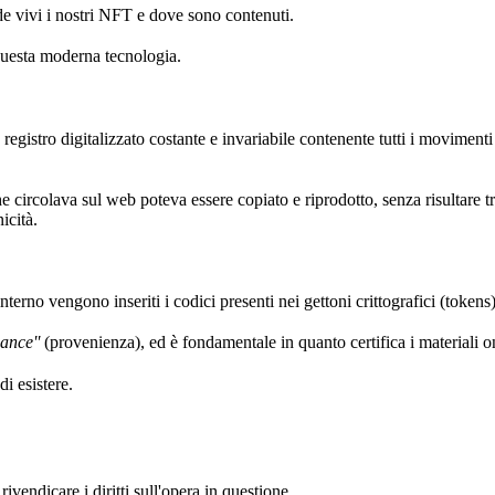
e vivi i nostri NFT e dove sono contenuti.
questa moderna tecnologia.
 registro digitalizzato costante e invariabile contenente tutti i movimenti e
e circolava sul web poteva essere copiato e riprodotto, senza risultare t
icità.
rno vengono inseriti i codici presenti nei gettoni crittografici (tokens) 
ance''
(provenienza), ed è fondamentale in quanto certifica i materiali on
i esistere.
a sono utili?
ivendicare i diritti sull'opera in questione.