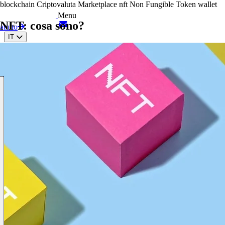
blockchain
Criptovaluta
Marketplace
nft
Non Fungible Token
wallet
Menu
NFT: cosa sono?
atuito
IT
EN
ES