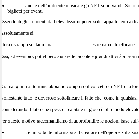
Musica:
anche nell’ambiente musicale gli NFT sono validi. Sono in gr
biglietti per eventi.
Essendo degli strumenti dall’elevatissimo potenziale, appartenenti a div
Assolutamente sì!
I tokens rappresentano una
leva di marketing
estremamente efficace.
Essi, ad esempio, potrebbero aiutare le piccole e grandi attività a prom
Pratica, tempo e dedizione
Oramai giunti al termine abbiamo compreso il concetto di NFT e la loro
Nonostante tutto, è doveroso sottolineare il fatto che, come in qualsiasi
Considerando il fatto che spesso il capitale in gioco è oltremodo elevato, 
Per questo motivo raccomandiamo di approfondire le nozioni base sull'ar
Autorità
: è importante informarsi sul creatore dell'opera e sulla sua