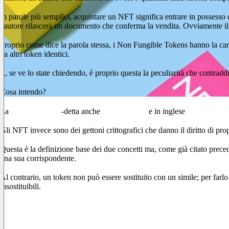
In parole più semplici, acquistare un NFT significa entrare in possesso 
l'autore rilascerà un documento che conferma la vendita. Ovviamente il pr
Proprio come dice la parola stessa, i Non Fungible Tokens hanno la cara
da altri token identici.
E, se ve lo state chiedendo, è proprio questa la peculiarità che contr
Cosa intendo?
La
Critpomoneta
-detta anche
Criptovaluta
e in inglese
Criptocurr
Gli NFT invece sono dei gettoni crittografici che danno il diritto di prop
Questa è la definizione base dei due concetti ma, come già citato prece
una sua corrispondente.
Al contrario, un token non può essere sostituito con un simile; per farlo
insostituibili.
La dimora degli NFT: la blockchain