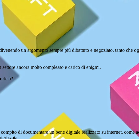
a divenendo un argomento sempre più dibattuto e negoziato, tanto che o
un settore ancora molto complesso e carico di enigmi.
orietà?
 compito di documentare un bene digitale realizzato su internet, come
terizzata.