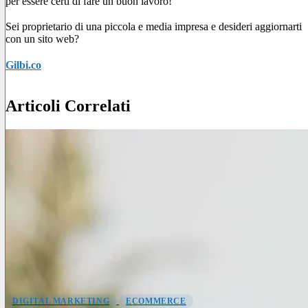
per essere certi di fare un buon lavoro!
Sei proprietario di una piccola e media impresa e desideri aggiornarti
con un sito web?
Gilbi.co
è a tua disposizione. Chiedi aiuto a un nostro
consulente!
Articoli Correlati
DIGITAL MARKETING
ECOMMERCE