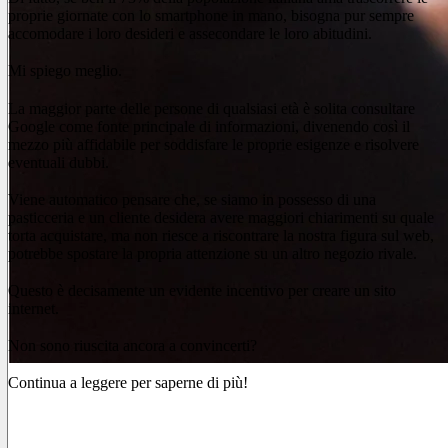
proprie giornate con lo smartphone in mano, bisogna pur sempre
accomodare i loro desideri e assecondare le loro abitudini.
Mi spiego meglio.
La maggior parte delle persone di qualsiasi età è solita consultare
Google come fonte principale di informazioni, divenendo così il
mezzo più affidabile per soddisfare le proprie esigenze e risolvere
eventuali dubbi.
Viene automatico pensare che, se siamo in possesso di una
pasticceria e un cliente desidera avere maggiori chiarimenti su quale
torta acquistare, ma non riesce a riscontrare la nostra figura sul web,
potrebbe spostare la propria attenzione su un altro negozio rivale.
Questo è decisamente un evidente incentivo per creare un sito
internet.
Non sono riuscita ancora a convincerti?
Continua a leggere per saperne di più!
7 motivi fondamentali per cui avere un