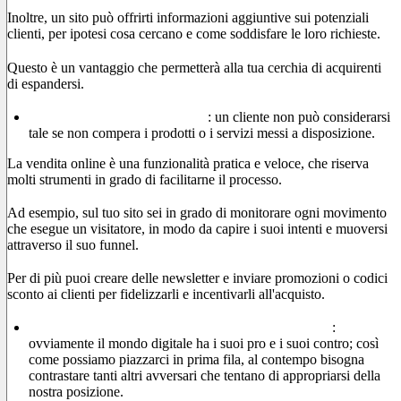
Inoltre, un sito può offrirti informazioni aggiuntive sui potenziali
clienti, per ipotesi cosa cercano e come soddisfare le loro richieste.
Questo è un vantaggio che permetterà alla tua cerchia di acquirenti
di espandersi.
Conversioni a portata di click
: un cliente non può considerarsi
tale se non compera i prodotti o i servizi messi a disposizione.
La vendita online è una funzionalità pratica e veloce, che riserva
molti strumenti in grado di facilitarne il processo.
Ad esempio, sul tuo sito sei in grado di monitorare ogni movimento
che esegue un visitatore, in modo da capire i suoi intenti e muoversi
attraverso il suo funnel.
Per di più puoi creare delle newsletter e inviare promozioni o codici
sconto ai clienti per fidelizzarli e incentivarli all'acquisto.
Stai al passo con i tempi e combatti la concorrenza
:
ovviamente il mondo digitale ha i suoi pro e i suoi contro; così
come possiamo piazzarci in prima fila, al contempo bisogna
contrastare tanti altri avversari che tentano di appropriarsi della
nostra posizione.