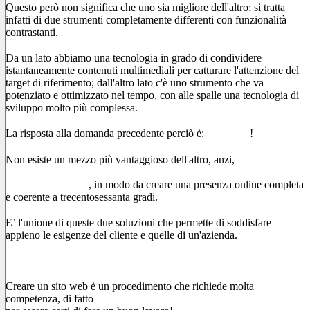
Questo però non significa che uno sia migliore dell'altro; si tratta
infatti di due strumenti completamente differenti con funzionalità
contrastanti.
Da un lato abbiamo una tecnologia in grado di condividere
istantaneamente contenuti multimediali per catturare l'attenzione del
target di riferimento; dall'altro lato c'è uno strumento che va
potenziato e ottimizzato nel tempo, con alle spalle una tecnologia di
sviluppo molto più complessa.
La risposta alla domanda precedente perciò è:
entrambi
!
Non esiste un mezzo più vantaggioso dell'altro, anzi,
un sito web
permette di creare azione e interazione diretta con le varie
piattaforme social
, in modo da creare una presenza online completa
e coerente a trecentosessanta gradi.
E’ l'unione di queste due soluzioni che permette di soddisfare
appieno le esigenze del cliente e quelle di un'azienda.
Ricorda però che la professionalità è tutto.
Creare un sito web è un procedimento che richiede molta
competenza, di fatto
è necessario
rivolgersi a esperti nel settore