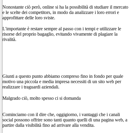
Nonostante ciò però, online si ha la possibilità di studiare il mercato
e le scelte dei competitors, in modo da analizzare i loro errori e
approfittare delle loro sviste.
L'importante è restare sempre al passo con i tempi e utilizzare le
risorse del proprio bagaglio, evitando vivamente di plagiare la
rivalità.
Sito internet e social media: l’unione fa la
forza
Giunti a questo punto abbiamo compreso fino in fondo per quale
motivo una piccola e media impresa necessiti di un sito web per
realizzare i traguardi aziendali.
Malgrado ciò, molto spesso ci si domanda
se sia più conveniente la
gestione di un sito o quella di un social media.
Cominciamo con il dire che, oggigiorno, i vantaggi che i canali
social possono offrire sono tanti quanto quelli di una pagina web, a
partire dalla visibilità fino ad arrivare alla vendita.