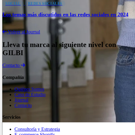
SOCIAL
REDES SOCIALES
Los temas más discutidos en las redes sociales en 2024
Volver al Journal
Lleva tu marca al siguiente nivel con
GILBI
Contacto
Compañía
Quiénes Somos
Caso de Estudio
Journal
Contacto
Servicios
Consultoría y Estrategia
E-commerce Shopify